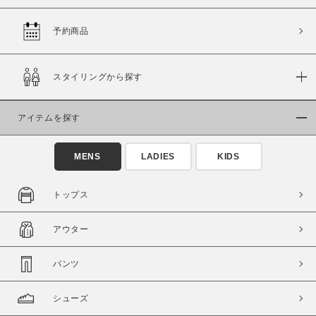
予約商品
価格
スタイリングから探す
～
アイテムを探す
商品タイプ
通常商品
予約商品
MENS
LADIES
KIDS
セール価格
WEB限定
トップス
在庫
アウター
在庫あり
在庫なし含む
パンツ
シューズ