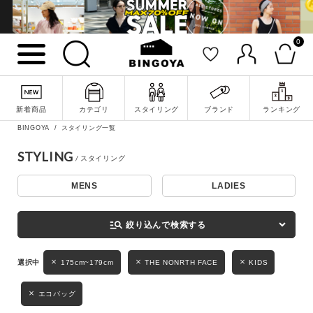
0
詳細検索
新着商品
カテゴリ
スタイリング
ブランド
ランキング
BINGOYA
スタイリング一覧
STYLING
MENS
LADIES
キーワード
manage_search
絞り込んで検索する
性別
175cm~179cm
THE NONRTH FACE
KIDS
MENS
LADIES
KIDS
エコバッグ