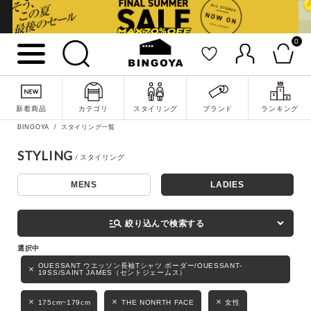
0
詳細検索
新着商品
カテゴリ
スタイリング
ブランド
ランキング
BINGOYA
スタイリング一覧
STYLING
MENS
LADIES
キーワード
manage_search
絞り込んで検索する
性別
OUESSANT ウエッソン長袖Tシャツ ボーダー/OUESSANT-
19SS/SAINT JAMES（セントジェームス）
MENS
LADIES
KIDS
175cm~179cm
THE NONRTH FACE
女性