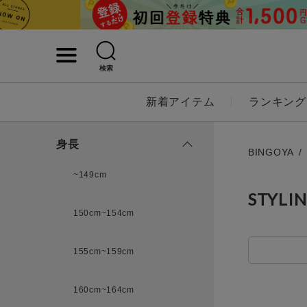
検索
詳細検索
新着アイテム
ランキング
キーワード
身長
BINGOYA
~149cm
STYLI
性別
150cm~154cm
MENS
LADI
155cm~159cm
カテゴリ
160cm~164cm