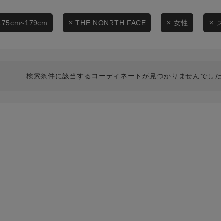
スタイリングから探す
商品タイプ
ブランドから探す
175cm~179cm
THE NONRTH FACE
女性
通常商品
WEB限定アイテムを探す
履き比べ可能商品から探す
セール価格
検索条件に該当するコーディネートが見つかりませんでした
お知らせ・ご利用ガイド
在庫
お知らせ
在庫あり
ご利用ガイド
ギフトラッピング
お問い合わせ
この条件で絞り込む