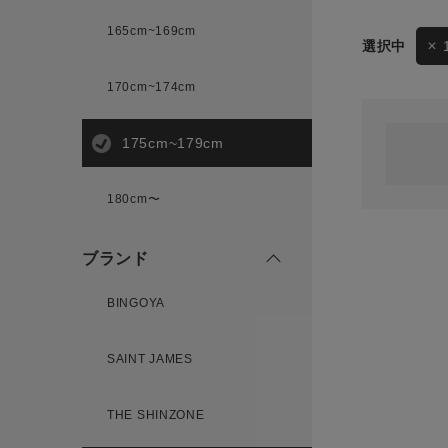
165cm~169cm
サイズ
170cm~174cm
ゲスト
様
175cm~179cm
ブランド
180cm〜
ログイン / マイページ
ブランド
お気に入りアイテム
BINGOYA
注文履歴
SAINT JAMES
新規会員登録
THE SHINZONE