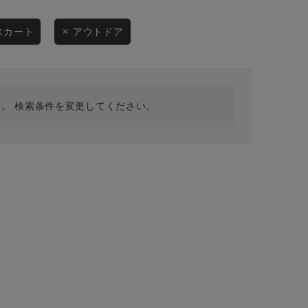
採用情報
ギフトカード
スカート
アウトドア
予約商品
WEB限定
。 検索条件を変更してください。
在庫なし含む
BINGOYA
無料公式アプリダウンロード