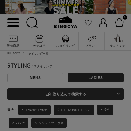
0
詳細検索
新着商品
カテゴリ
スタイリング
ブランド
ランキング
BINGOYA
スタイリング一覧
STYLING
MENS
LADIES
キーワード
manage_search
絞り込んで検索する
性別
175cm~179cm
THE NONRTH FACE
女性
MENS
LADIES
KIDS
パンツ
シャツ / ブラウス