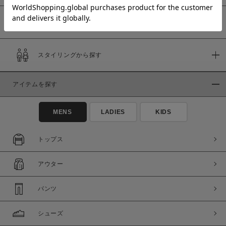
予約商品
価格
スタイリングから探す
～
アイテムを探す
商品タイプ
通常商品
予約商品
MENS
LADIES
KIDS
セール価格
WEB限定
トップス
在庫
アウター
在庫あり
在庫なし含む
パンツ
シューズ