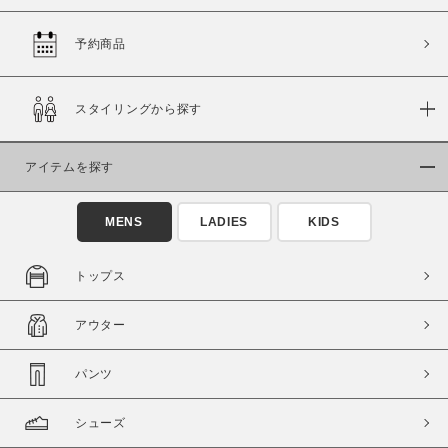
予約商品
価格
スタイリングから探す
～
アイテムを探す
商品タイプ
通常商品
予約商品
MENS
LADIES
KIDS
セール価格
WEB限定
トップス
在庫
アウター
在庫あり
在庫なし含む
パンツ
シューズ