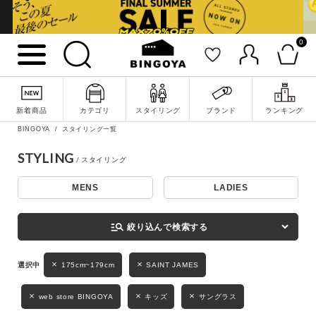
0
詳細検索
新着商品
カテゴリ
スタイリング
ブランド
ランキング
BINGOYA
スタイリング一覧
STYLING
MENS
LADIES
キーワード
manage_search
絞り込んで検索する
性別
175cm~179cm
SAINT JAMES
MENS
LADIES
KIDS
web store BINGOYA
キッズ
サングラス