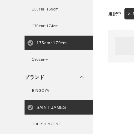
165cm~169cm
サイズ
170cm~174cm
ゲスト
様
175cm~179cm
ブランド
180cm〜
ログイン / マイページ
ブランド
お気に入りアイテム
BINGOYA
注文履歴
SAINT JAMES
新規会員登録
THE SHINZONE