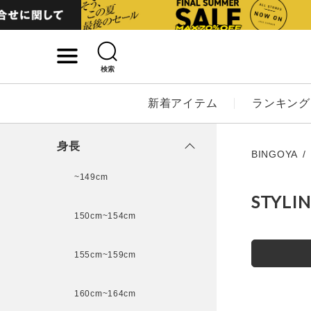
検索
詳細検索
新着アイテム
ランキング
キーワード
身長
BINGOYA
~149cm
STYLI
性別
150cm~154cm
MENS
LADI
155cm~159cm
カテゴリ
160cm~164cm