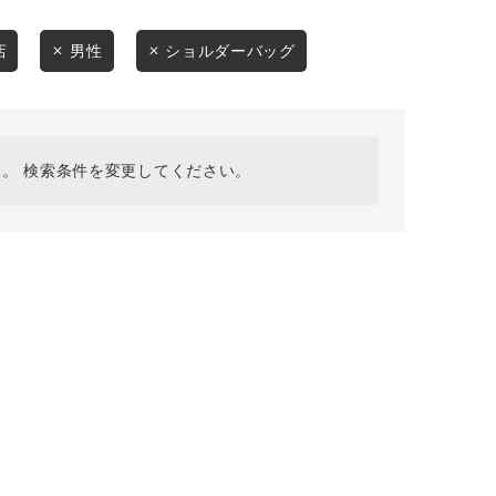
採用情報
ギフトカード
店
男性
ショルダーバッグ
予約商品
WEB限定
。 検索条件を変更してください。
在庫なし含む
BINGOYA
無料公式アプリダウンロード