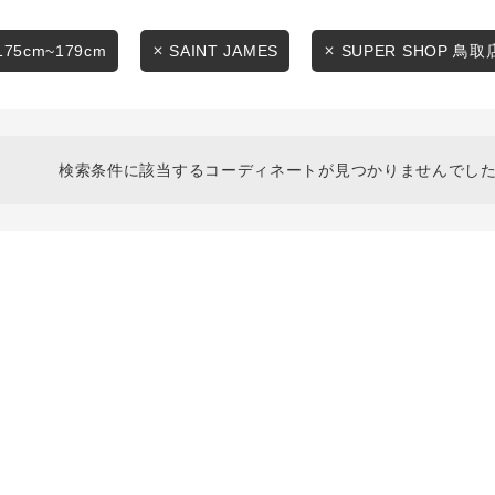
スタイリングから探す
商品タイプ
ブランドから探す
175cm~179cm
SAINT JAMES
SUPER SHOP 鳥取
通常商品
WEB限定アイテムを探す
履き比べ可能商品から探す
セール価格
検索条件に該当するコーディネートが見つかりませんでした
お知らせ・ご利用ガイド
在庫
お知らせ
在庫あり
ご利用ガイド
ギフトラッピング
お問い合わせ
この条件で絞り込む