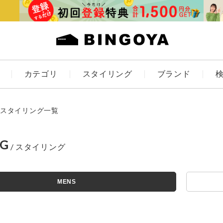
カテゴリ
スタイリング
ブランド
カラー
スタイリング一覧
NG
アイテムを探す
ES
KIDS
MENS
価格
条件絞り込み検索
カテゴリから探す
～