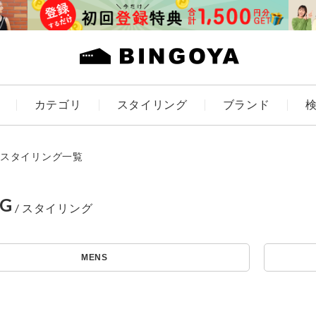
カテゴリ
スタイリング
ブランド
カラー
スタイリング一覧
NG
アイテムを探す
ES
KIDS
MENS
価格
条件絞り込み検索
カテゴリから探す
～