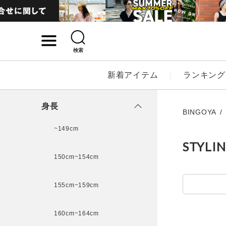
検索
詳細検索
新着アイテム
ランキング
キーワード
身長
BINGOYA
~149cm
STYLI
性別
150cm~154cm
MENS
LADI
155cm~159cm
カテゴリ
160cm~164cm