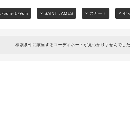
スタイリングから探す
商品タイプ
ブランドから探す
175cm~179cm
SAINT JAMES
スカート
セ
通常商品
WEB限定アイテムを探す
履き比べ可能商品から探す
セール価格
検索条件に該当するコーディネートが見つかりませんでした
お知らせ・ご利用ガイド
在庫
お知らせ
在庫あり
ご利用ガイド
ギフトラッピング
お問い合わせ
この条件で絞り込む