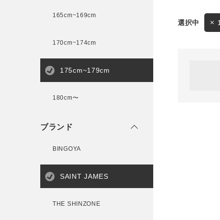
165cm~169cm
サイズ
170cm~174cm
ゲスト
様
175cm~179cm
ブランド
180cm〜
ログイン / マイページ
ブランド
お気に入りアイテム
BINGOYA
注文履歴
SAINT JAMES
新規会員登録
THE SHINZONE