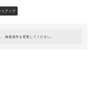
採用情報
ギフトカード
ットアップ
予約商品
WEB限定
。 検索条件を変更してください。
在庫なし含む
BINGOYA
無料公式アプリダウンロード