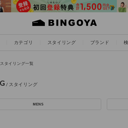
カテゴリ
スタイリング
ブランド
カラー
スタイリング一覧
NG
アイテムを探す
ES
KIDS
MENS
価格
条件絞り込み検索
カテゴリから探す
～