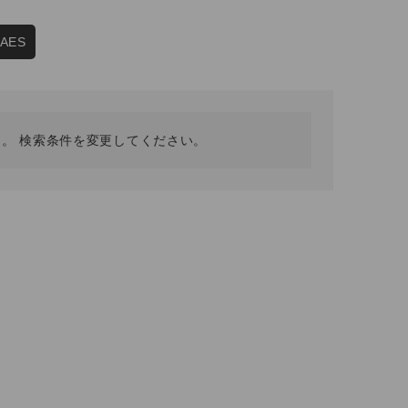
採用情報
ギフトカード
PAES
予約商品
WEB限定
。 検索条件を変更してください。
在庫なし含む
BINGOYA
無料公式アプリダウンロード