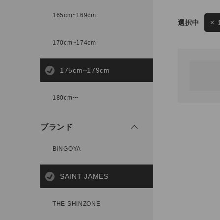
165cm~169cm
サイズ
170cm~174cm
ゲスト
様
175cm~179cm
ブランド
180cm〜
ログイン / マイページ
ブランド
お気に入りアイテム
BINGOYA
注文履歴
SAINT JAMES
新規会員登録
THE SHINZONE