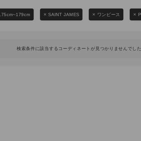
スタイリングから探す
商品タイプ
ブランドから探す
175cm~179cm
SAINT JAMES
ワンピース
通常商品
WEB限定アイテムを探す
履き比べ可能商品から探す
セール価格
検索条件に該当するコーディネートが見つかりませんでした
お知らせ・ご利用ガイド
在庫
お知らせ
在庫あり
ご利用ガイド
ギフトラッピング
お問い合わせ
この条件で絞り込む