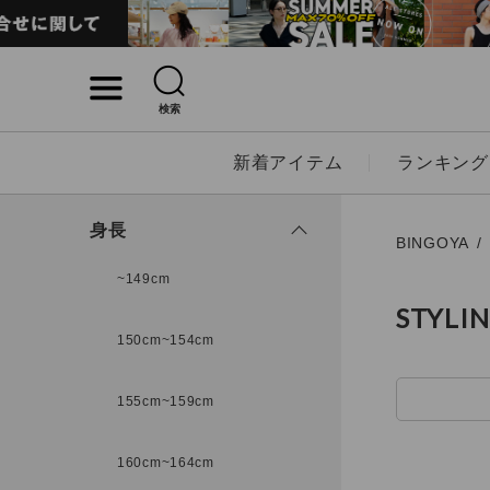
検索
詳細検索
新着アイテム
ランキング
キーワード
身長
BINGOYA
~149cm
STYLI
性別
150cm~154cm
MENS
LADI
155cm~159cm
カテゴリ
160cm~164cm