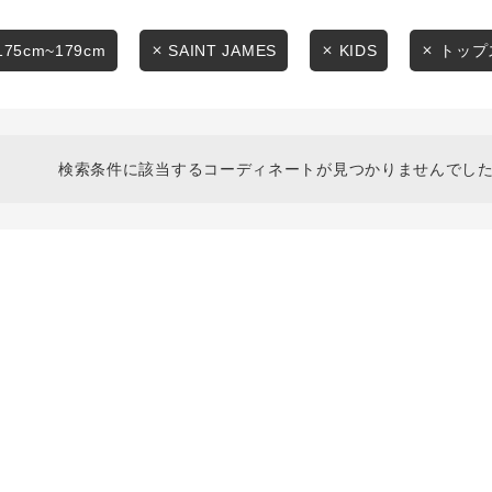
スタイリングから探す
商品タイプ
ブランドから探す
175cm~179cm
SAINT JAMES
KIDS
トップ
通常商品
WEB限定アイテムを探す
履き比べ可能商品から探す
セール価格
検索条件に該当するコーディネートが見つかりませんでした
お知らせ・ご利用ガイド
在庫
お知らせ
在庫あり
ご利用ガイド
ギフトラッピング
お問い合わせ
この条件で絞り込む