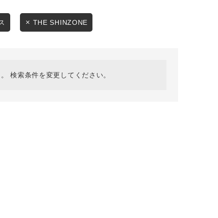
採用情報
ギフトカード
ス
THE SHINZONE
予約商品
WEB限定
。 検索条件を変更してください。
在庫なし含む
BINGOYA
無料公式アプリダウンロード