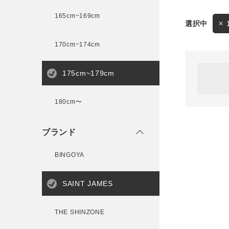
165cm~169cm
サイズ
170cm~174cm
ゲスト
様
175cm~179cm
ブランド
180cm〜
ログイン / マイページ
ブランド
お気に入りアイテム
BINGOYA
注文履歴
SAINT JAMES
新規会員登録
THE SHINZONE