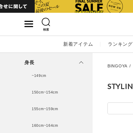
検索
詳細検索
新着アイテム
ランキング
キーワード
身長
BINGOYA
~149cm
STYLI
性別
150cm~154cm
MENS
LADI
155cm~159cm
カテゴリ
160cm~164cm