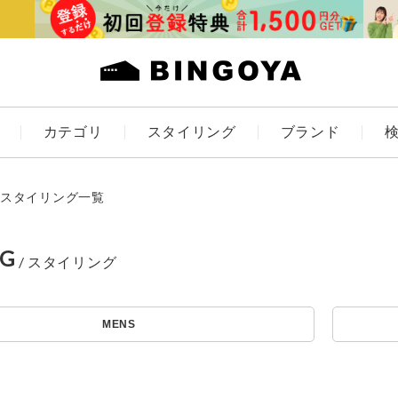
カテゴリ
スタイリング
ブランド
カラー
スタイリング一覧
NG
アイテムを探す
ES
KIDS
MENS
価格
条件絞り込み検索
カテゴリから探す
～