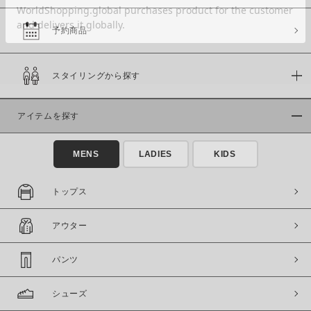
予約商品
価格
スタイリングから探す
～
アイテムを探す
商品タイプ
通常商品
予約商品
MENS
LADIES
KIDS
セール価格
WEB限定
トップス
在庫
アウター
在庫あり
在庫なし含む
パンツ
シューズ