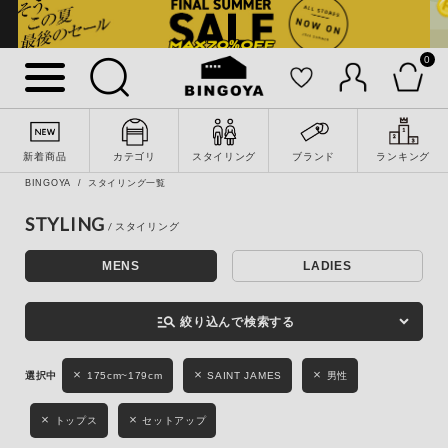
0
詳細検索
新着商品
カテゴリ
スタイリング
ブランド
ランキング
BINGOYA
スタイリング一覧
STYLING
MENS
LADIES
キーワード
manage_search
絞り込んで検索する
性別
175cm~179cm
SAINT JAMES
男性
MENS
LADIES
KIDS
トップス
セットアップ