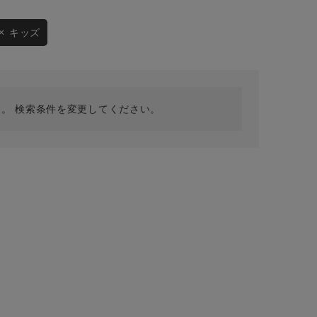
採用情報
ギフトカード
キッズ
予約商品
WEB限定
。 検索条件を変更してください。
在庫なし含む
BINGOYA
無料公式アプリダウンロード