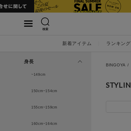
検索
詳細検索
新着アイテム
ランキング
キーワード
身長
BINGOYA
~149cm
STYLI
性別
150cm~154cm
MENS
LADI
155cm~159cm
カテゴリ
160cm~164cm