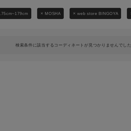
スタイリングから探す
商品タイプ
ブランドから探す
175cm~179cm
MOSHA
web store BINGOYA
通常商品
WEB限定アイテムを探す
履き比べ可能商品から探す
セール価格
検索条件に該当するコーディネートが見つかりませんでした
お知らせ・ご利用ガイド
在庫
お知らせ
在庫あり
ご利用ガイド
ギフトラッピング
お問い合わせ
この条件で絞り込む