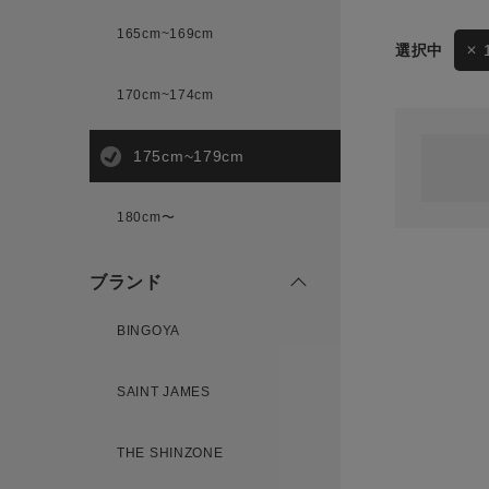
165cm~169cm
サイズ
170cm~174cm
ゲスト
様
175cm~179cm
ブランド
180cm〜
ログイン / マイページ
ブランド
お気に入りアイテム
BINGOYA
注文履歴
SAINT JAMES
新規会員登録
THE SHINZONE