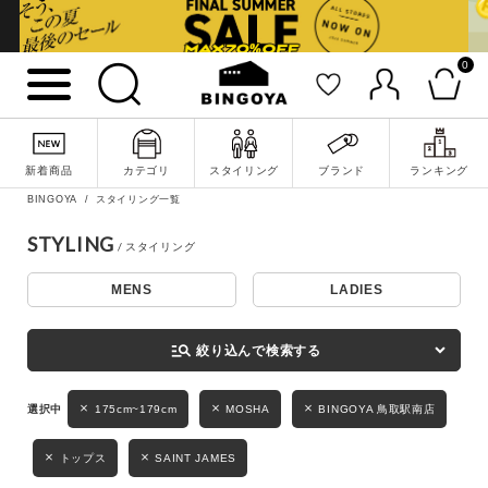
0
詳細検索
新着商品
カテゴリ
スタイリング
ブランド
ランキング
BINGOYA
スタイリング一覧
STYLING
MENS
LADIES
キーワード
manage_search
絞り込んで検索する
性別
175cm~179cm
MOSHA
BINGOYA 鳥取駅南店
MENS
LADIES
KIDS
トップス
SAINT JAMES