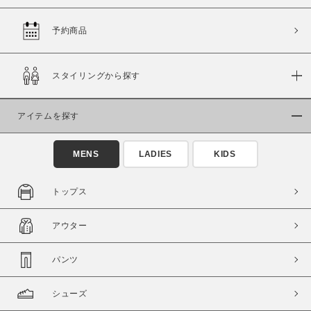
予約商品
価格
スタイリングから探す
～
アイテムを探す
商品タイプ
通常商品
予約商品
MENS
LADIES
KIDS
セール価格
WEB限定
トップス
在庫
アウター
在庫あり
在庫なし含む
パンツ
シューズ