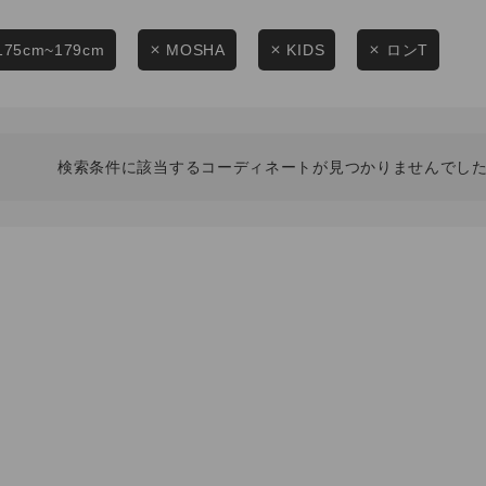
スタイリングから探す
商品タイプ
ブランドから探す
175cm~179cm
MOSHA
KIDS
ロンT
通常商品
WEB限定アイテムを探す
履き比べ可能商品から探す
セール価格
検索条件に該当するコーディネートが見つかりませんでした
お知らせ・ご利用ガイド
在庫
お知らせ
在庫あり
ご利用ガイド
ギフトラッピング
お問い合わせ
この条件で絞り込む