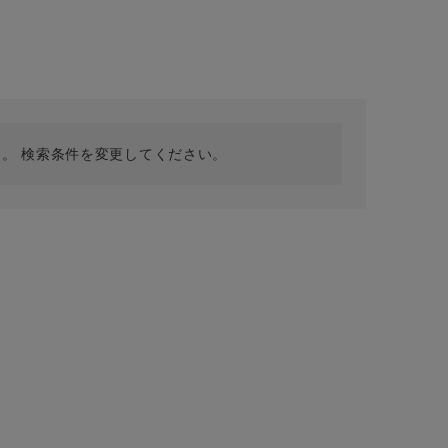
採用情報
ギフトカード
予約商品
WEB限定
。 検索条件を変更してください。
在庫なし含む
BINGOYA
無料公式アプリダウンロード