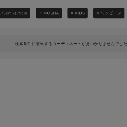
スタイリングから探す
商品タイプ
ブランドから探す
175cm~179cm
MOSHA
KIDS
ワンピース
通常商品
WEB限定アイテムを探す
履き比べ可能商品から探す
セール価格
検索条件に該当するコーディネートが見つかりませんでした
お知らせ・ご利用ガイド
在庫
お知らせ
在庫あり
ご利用ガイド
ギフトラッピング
お問い合わせ
この条件で絞り込む