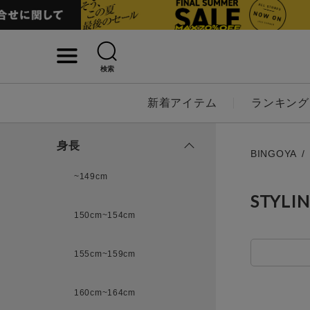
検索
詳細検索
新着アイテム
ランキング
キーワード
身長
BINGOYA
~149cm
STYLI
性別
150cm~154cm
MENS
LADI
155cm~159cm
カテゴリ
160cm~164cm