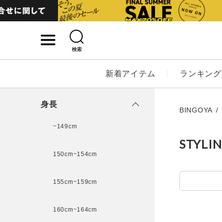
検索
詳細検索
新着アイテム
ランキング
キーワード
身長
BINGOYA
~149cm
STYLI
性別
150cm~154cm
MENS
LADI
155cm~159cm
カテゴリ
160cm~164cm