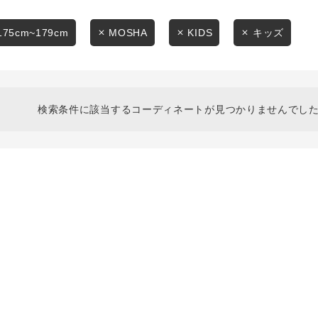
スタイリングから探す
商品タイプ
ブランドから探す
175cm~179cm
MOSHA
KIDS
キッズ
通常商品
WEB限定アイテムを探す
履き比べ可能商品から探す
セール価格
検索条件に該当するコーディネートが見つかりませんでした
お知らせ・ご利用ガイド
在庫
お知らせ
在庫あり
ご利用ガイド
ギフトラッピング
お問い合わせ
この条件で絞り込む