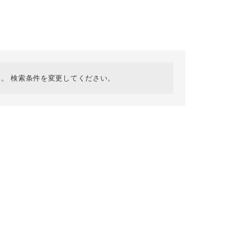
採用情報
ギフトカード
予約商品
WEB限定
。 検索条件を変更してください。
在庫なし含む
BINGOYA
無料公式アプリダウンロード