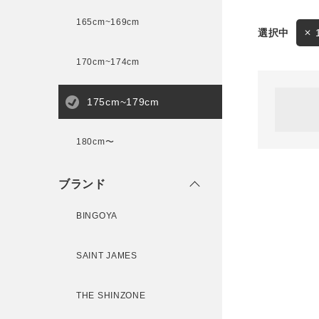
165cm~169cm
サイズ
170cm~174cm
ゲスト
様
175cm~179cm
ブランド
180cm〜
ログイン / マイページ
ブランド
お気に入りアイテム
BINGOYA
注文履歴
SAINT JAMES
新規会員登録
THE SHINZONE