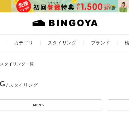
カテゴリ
スタイリング
ブランド
カラー
スタイリング一覧
NG
アイテムを探す
ES
KIDS
MENS
価格
条件絞り込み検索
カテゴリから探す
～