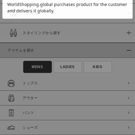
予約商品
価格
スタイリングから探す
～
アイテムを探す
商品タイプ
通常商品
予約商品
MENS
LADIES
KIDS
セール価格
WEB限定
トップス
在庫
アウター
在庫あり
在庫なし含む
パンツ
シューズ