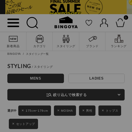
0
詳細検索
新着商品
カテゴリ
スタイリング
ブランド
ランキング
BINGOYA
スタイリング一覧
STYLING
MENS
LADIES
キーワード
manage_search
絞り込んで検索する
性別
175cm~179cm
MOSHA
男性
トップス
MENS
LADIES
KIDS
セットアップ