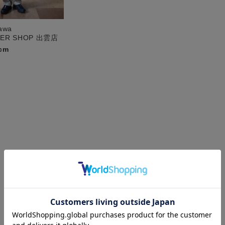
gawa
PER SHOP 出雲店
cm