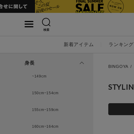
検索
詳細検索
新着アイテム
ランキング
キーワード
身長
BINGOYA
~149cm
STYLI
性別
150cm~154cm
MENS
LADI
155cm~159cm
カテゴリ
160cm~164cm