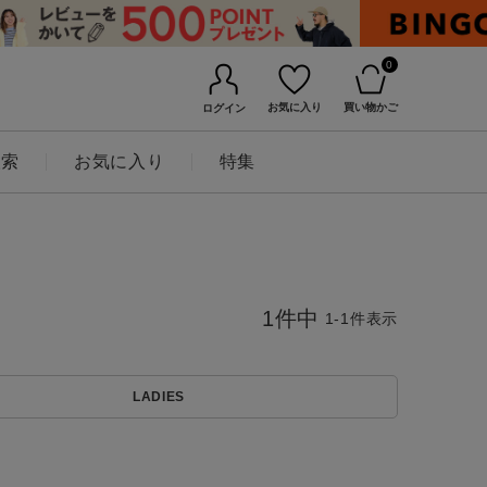
0
お気に入り
買い物かご
ログイン
検索
お気に入り
特集
1
件中
1
-
1
件表示
BINGOYAについて
LADIES
店舗一覧