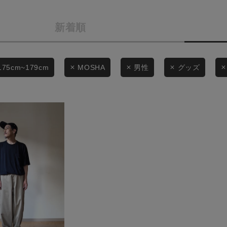
カテゴリから探す
商品タイプ
スタイリングから探す
新着順
通常商品
ブランドから探す
WEB限定アイテムを探す
セール価格
175cm~179cm
MOSHA
男性
グッズ
履き比べ可能商品から探す
在庫
お知らせ・ご利用ガイド
在庫あり
お知らせ
ご利用ガイド
ギフトラッピング
この条件で絞り込む
お問い合わせ