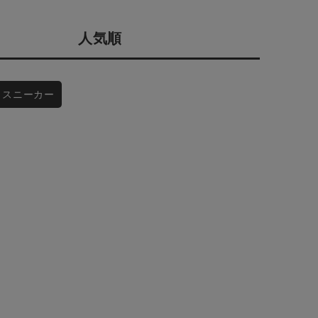
会社概要
採用情報
人気順
予約商品
ギフトカード
WEB限定
スニーカー
在庫なし含む
BINGOYA
無料公式アプリダウンロード