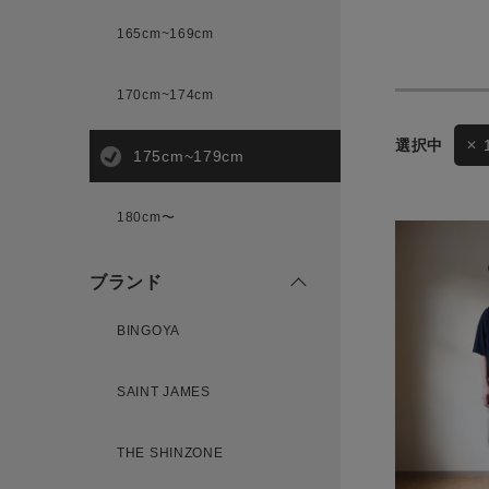
165cm~169cm
サイズ
170cm~174cm
ゲスト
様
175cm~179cm
ブランド
180cm〜
ブランド
ログイン / マイページ
BINGOYA
お気に入りアイテム
注文履歴
SAINT JAMES
THE SHINZONE