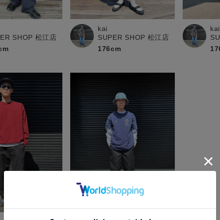
kai
ka
PER SHOP 松江店
SUPER SHOP 松江店
S
cm
176cm
17