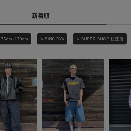
カテゴリから探す
商品タイプ
新着順
スタイリングから探す
通常商品
ブランドから探す
WEB限定アイテムを探す
セール価格
175cm~179cm
BINGOYA
SUPER SHOP 松江店
履き比べ可能商品から探す
在庫
お知らせ・ご利用ガイド
在庫あり
お知らせ
ご利用ガイド
ギフトラッピング
この条件で絞り込む
お問い合わせ