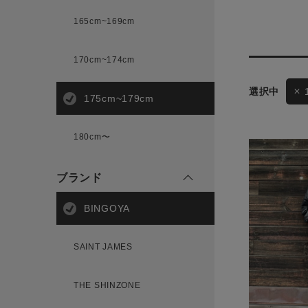
165cm~169cm
サイズ
170cm~174cm
ゲスト
175cm~179cm
様
ブランド
180cm〜
ブランド
ログイン / マイページ
BINGOYA
お気に入りアイテム
SAINT JAMES
注文履歴
THE SHINZONE