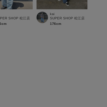
i
kai
UPER SHOP 松江店
SUPER SHOP 松江店
6cm
176cm