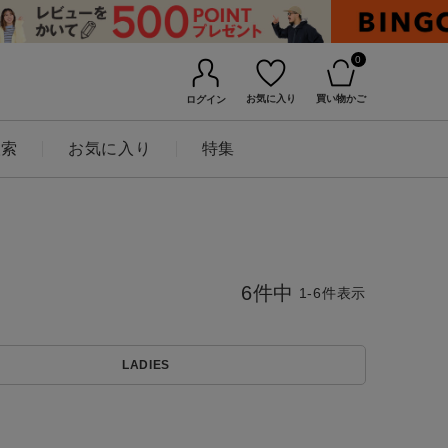
0
お気に入り
買い物かご
ログイン
検索
お気に入り
特集
6
件中
1
-
6
件表示
LADIES
BINGOYAについて
店舗一覧