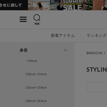
検索
詳細検索
新着アイテム
ランキング
キーワード
身長
BINGOYA
~149cm
STYLI
性別
150cm~154cm
MENS
LADI
155cm~159cm
カテゴリ
160cm~164cm