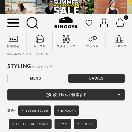
0
詳細検索
新着商品
カテゴリ
スタイリング
ブランド
ランキング
BINGOYA
スタイリング一覧
STYLING
MENS
LADIES
キーワード
manage_search
絞り込んで検索する
性別
175cm~179cm
BINGOYA
MENS
LADIES
KIDS
SUPER SHOP 出雲店
女性
スカート