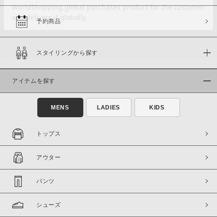
予約商品
価格
スタイリングから探す
～
アイテムを探す
商品タイプ
通常商品
予約商品
MENS
LADIES
KIDS
セール価格
WEB限定
トップス
在庫
アウター
在庫あり
在庫なし含む
パンツ
シューズ