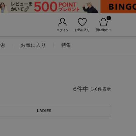
0
お気に入り
買い物かご
ログイン
検索
お気に入り
特集
6
件中
1
-
6
件表示
LADIES
BINGOYAについて
店舗一覧