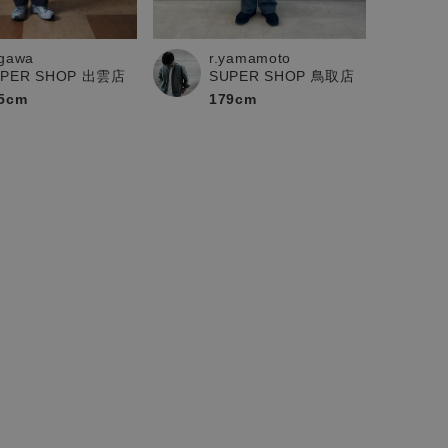
ogawa
r.yamamoto
UPER SHOP 出雲店
SUPER SHOP 鳥取店
5cm
179cm