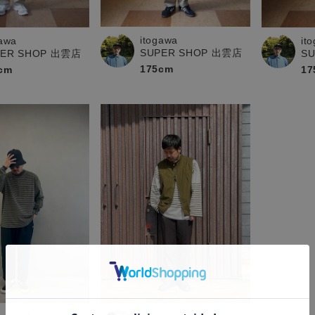
itogawa
gawa
it
SUPER SHOP 出雲店
PER SHOP 出雲店
S
175cm
cm
17