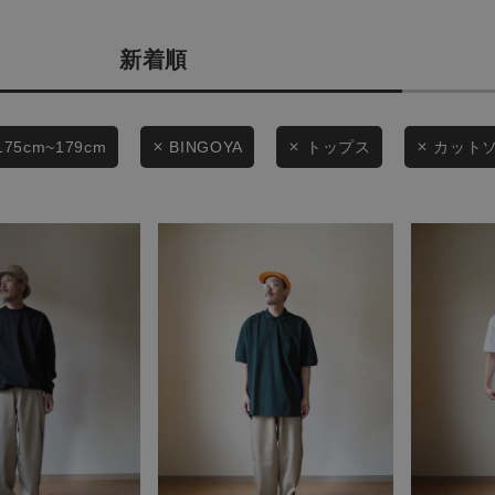
カテゴリから探す
商品タイプ
新着順
スタイリングから探す
通常商品
ブランドから探す
WEB限定アイテムを探す
セール価格
175cm~179cm
BINGOYA
トップス
カット
履き比べ可能商品から探す
在庫
お知らせ・ご利用ガイド
在庫あり
お知らせ
ご利用ガイド
ギフトラッピング
この条件で絞り込む
お問い合わせ