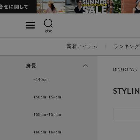
検索
詳細検索
新着アイテム
ランキング
キーワード
身長
BINGOYA
~149cm
STYLI
性別
150cm~154cm
MENS
LADI
155cm~159cm
カテゴリ
160cm~164cm