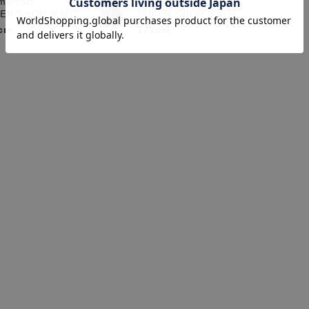
amamoto
r.yamamoto
PER SHOP 鳥取店
SUPER SHOP 鳥取店
cm
179cm