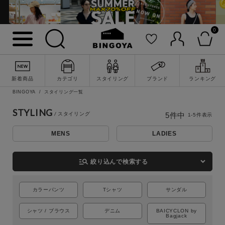
0
新着商品
カテゴリ
スタイリング
ブランド
ランキング
詳細検索
BINGOYA
スタイリング一覧
STYLING
5
件中
1
-
5
件表示
MENS
LADIES
manage_search
絞り込んで検索する
カラーパンツ
Tシャツ
サンダル
シャツ / ブラウス
デニム
BAICYCLON by
Bagjack