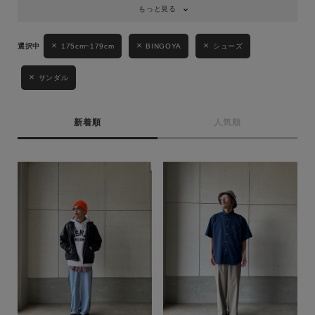
もっと見る
175cm~179cm
BINGOYA
シューズ
サンダル
キーワード
新着順
人気順
性別
MENS
LADIES
KIDS
カテゴリ
サイズ