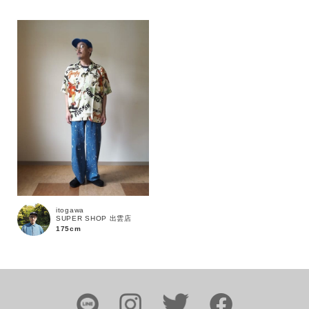
カラー
価格
～
商品タイプ
通常商品
予約商品
itogawa
SUPER SHOP 出雲店
175cm
セール価格
WEB限定
在庫
在庫あり
在庫なし含む