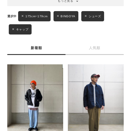
もっと見る
175cm~179cm
BINGOYA
シューズ
キャップ
キーワード
新着順
人気順
性別
MENS
LADIES
KIDS
カテゴリ
サイズ