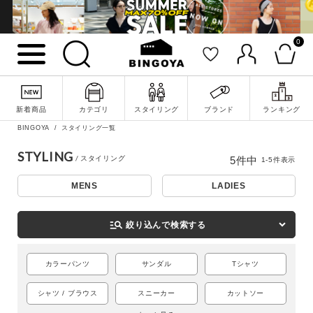
0
新着商品
カテゴリ
スタイリング
ブランド
ランキング
詳細検索
BINGOYA
スタイリング一覧
STYLING
5
件中
1
-
5
件表示
MENS
LADIES
manage_search
絞り込んで検索する
カラーパンツ
サンダル
Tシャツ
シャツ / ブラウス
スニーカー
カットソー