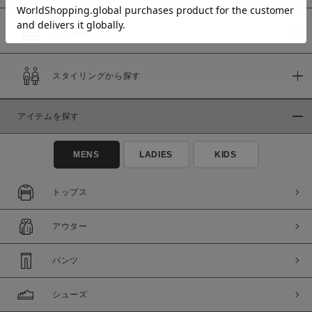
予約商品
価格
スタイリングから探す
～
アイテムを探す
商品タイプ
通常商品
予約商品
MENS
LADIES
KIDS
セール価格
WEB限定
トップス
在庫
アウター
在庫あり
在庫なし含む
パンツ
シューズ