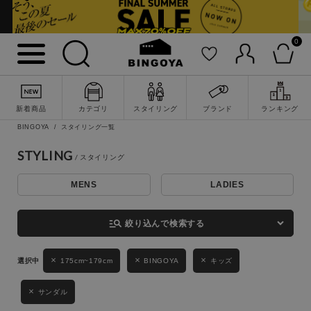
0
詳細検索
新着商品
カテゴリ
スタイリング
ブランド
ランキング
BINGOYA
スタイリング一覧
STYLING
MENS
LADIES
キーワード
manage_search
絞り込んで検索する
性別
175cm~179cm
BINGOYA
キッズ
MENS
LADIES
KIDS
サンダル