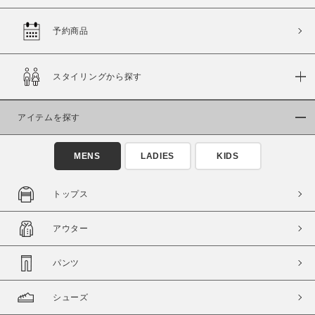
予約商品
価格
スタイリングから探す
～
アイテムを探す
商品タイプ
通常商品
予約商品
MENS
LADIES
KIDS
セール価格
WEB限定
トップス
在庫
アウター
在庫あり
在庫なし含む
パンツ
シューズ