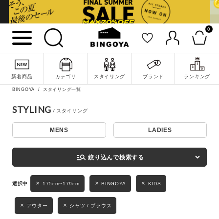
0
詳細検索
新着商品
カテゴリ
スタイリング
ブランド
ランキング
BINGOYA
スタイリング一覧
STYLING
MENS
LADIES
キーワード
manage_search
絞り込んで検索する
性別
175cm~179cm
BINGOYA
KIDS
MENS
LADIES
KIDS
アウター
シャツ / ブラウス