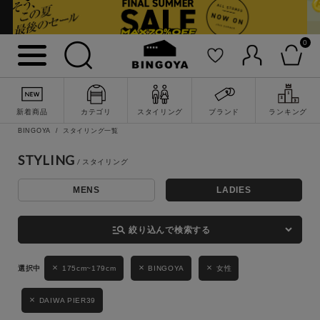
0
詳細検索
新着商品
カテゴリ
スタイリング
ブランド
ランキング
BINGOYA
スタイリング一覧
STYLING
MENS
LADIES
キーワード
manage_search
絞り込んで検索する
性別
175cm~179cm
BINGOYA
女性
MENS
LADIES
KIDS
DAIWA PIER39