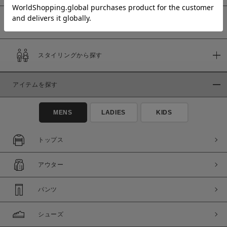
予約商品
価格
スタイリングから探す
～
アイテムを探す
商品タイプ
通常商品
予約商品
MENS
LADIES
KIDS
セール価格
WEB限定
トップス
在庫
アウター
在庫あり
在庫なし含む
パンツ
シューズ