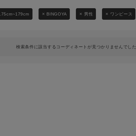
スタイリングから探す
商品タイプ
ブランドから探す
175cm~179cm
BINGOYA
男性
ワンピース
通常商品
WEB限定アイテムを探す
履き比べ可能商品から探す
セール価格
検索条件に該当するコーディネートが見つかりませんでした
お知らせ・ご利用ガイド
在庫
お知らせ
在庫あり
ご利用ガイド
ギフトラッピング
お問い合わせ
この条件で絞り込む