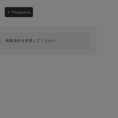
採用情報
ギフトカード
Patagonia
予約商品
WEB限定
。 検索条件を変更してください。
在庫なし含む
BINGOYA
無料公式アプリダウンロード