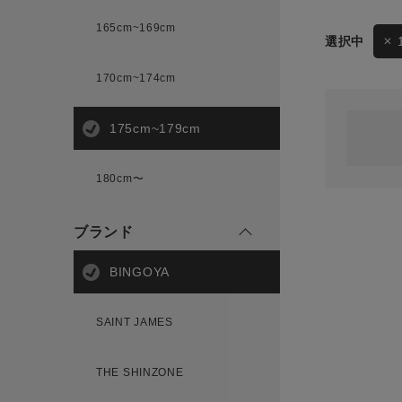
165cm~169cm
サイズ
170cm~174cm
ゲスト
様
175cm~179cm
ブランド
180cm〜
ログイン / マイページ
ブランド
お気に入りアイテム
BINGOYA
注文履歴
SAINT JAMES
新規会員登録
THE SHINZONE