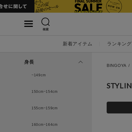
検索
詳細検索
新着アイテム
ランキング
キーワード
身長
BINGOYA
~149cm
STYLI
性別
150cm~154cm
MENS
LADI
155cm~159cm
カテゴリ
160cm~164cm