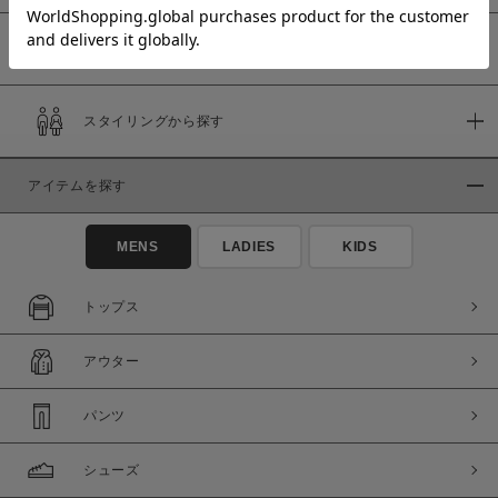
予約商品
価格
スタイリングから探す
～
アイテムを探す
商品タイプ
通常商品
予約商品
MENS
LADIES
KIDS
セール価格
WEB限定
トップス
在庫
アウター
在庫あり
在庫なし含む
パンツ
シューズ