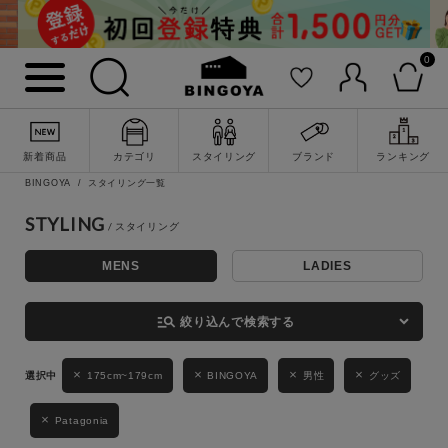
0
詳細検索
新着商品
カテゴリ
スタイリング
ブランド
ランキング
BINGOYA
スタイリング一覧
STYLING
MENS
LADIES
キーワード
manage_search
絞り込んで検索する
性別
175cm~179cm
BINGOYA
男性
グッズ
MENS
LADIES
KIDS
Patagonia