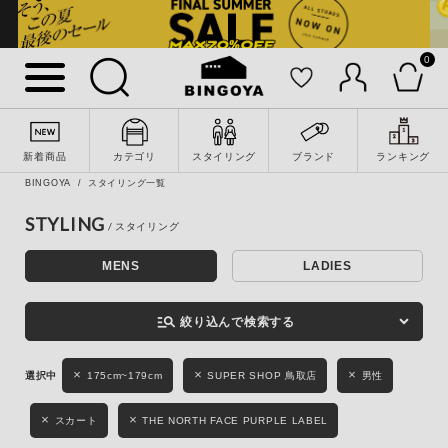
0
詳細検索
新着商品
カテゴリ
スタイリング
ブランド
ランキング
BINGOYA
スタイリング一覧
STYLING
MENS
LADIES
キーワード
manage_search
絞り込んで検索する
性別
175cm~179cm
SUPER SHOP 鳥取店
男性
MENS
LADIES
KIDS
スカート
THE NORTH FACE PURPLE LABEL