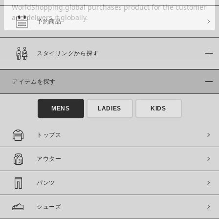
予約商品
価格
スタイリングから探す
～
アイテムを探す
商品タイプ
通常商品
予約商品
MENS
LADIES
KIDS
セール価格
WEB限定
トップス
在庫
アウター
在庫あり
在庫なし含む
パンツ
シューズ