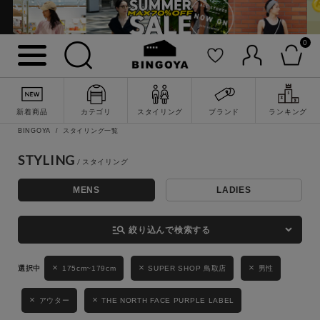
0
詳細検索
新着商品
カテゴリ
スタイリング
ブランド
ランキング
BINGOYA
スタイリング一覧
STYLING
MENS
LADIES
キーワード
manage_search
絞り込んで検索する
性別
175cm~179cm
SUPER SHOP 鳥取店
男性
MENS
LADIES
KIDS
アウター
THE NORTH FACE PURPLE LABEL