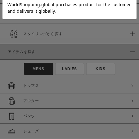
予約商品
価格
スタイリングから探す
～
アイテムを探す
商品タイプ
通常商品
予約商品
MENS
LADIES
KIDS
セール価格
WEB限定
トップス
在庫
アウター
在庫あり
在庫なし含む
パンツ
シューズ