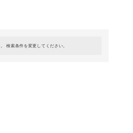
採用情報
ギフトカード
予約商品
WEB限定
。 検索条件を変更してください。
在庫なし含む
BINGOYA
無料公式アプリダウンロード