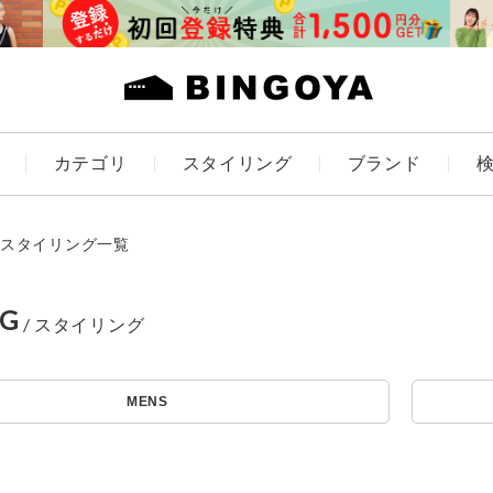
カテゴリ
スタイリング
ブランド
カラー
スタイリング一覧
NG
アイテムを探す
ES
KIDS
MENS
価格
条件絞り込み検索
カテゴリから探す
～