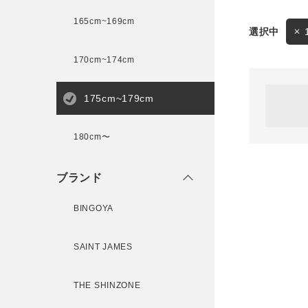
165cm~169cm
サイズ
170cm~174cm
ゲスト
様
175cm~179cm
ブランド
180cm〜
ログイン / マイページ
ブランド
お気に入りアイテム
BINGOYA
注文履歴
SAINT JAMES
新規会員登録
THE SHINZONE