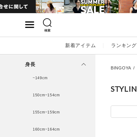
検索
詳細検索
新着アイテム
ランキング
キーワード
身長
BINGOYA
~149cm
STYLI
性別
150cm~154cm
MENS
LADI
155cm~159cm
カテゴリ
160cm~164cm