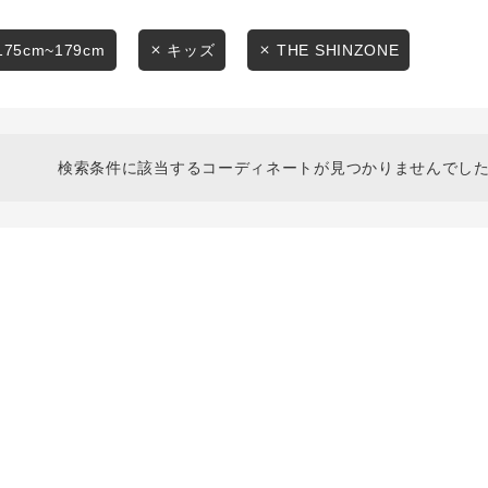
スタイリングから探す
商品タイプ
ブランドから探す
175cm~179cm
キッズ
THE SHINZONE
通常商品
WEB限定アイテムを探す
履き比べ可能商品から探す
セール価格
検索条件に該当するコーディネートが見つかりませんでした
お知らせ・ご利用ガイド
在庫
お知らせ
在庫あり
ご利用ガイド
ギフトラッピング
お問い合わせ
この条件で絞り込む