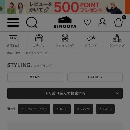
0
詳細検索
新着商品
カテゴリ
スタイリング
ブランド
ランキング
BINGOYA
スタイリング一覧
STYLING
MENS
LADIES
キーワード
manage_search
絞り込んで検索する
性別
175cm~179cm
KIDS
パンツ
PAES
MENS
LADIES
KIDS
カテゴリ