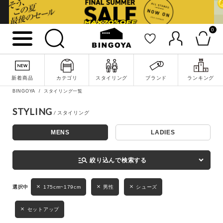
0
詳細検索
新着商品
カテゴリ
スタイリング
ブランド
ランキング
BINGOYA
スタイリング一覧
STYLING
MENS
LADIES
キーワード
manage_search
絞り込んで検索する
性別
175cm~179cm
男性
シューズ
MENS
LADIES
KIDS
セットアップ