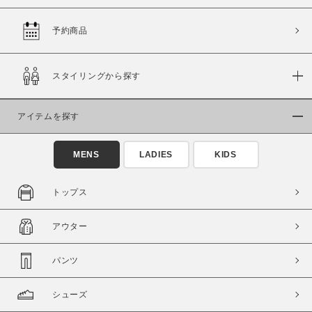
予約商品
価格
スタイリングから探す
～
アイテムを探す
商品タイプ
通常商品
予約商品
MENS
LADIES
KIDS
セール価格
WEB限定
トップス
在庫
アウター
在庫あり
在庫なし含む
パンツ
シューズ