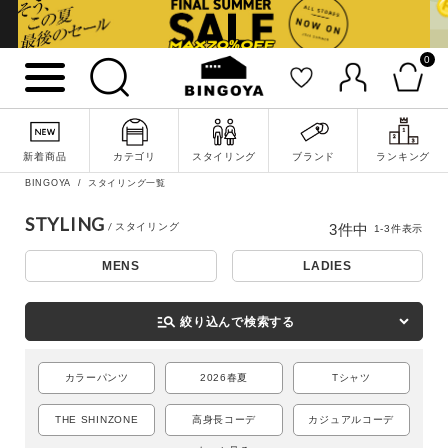
0
新着商品
カテゴリ
スタイリング
ブランド
ランキング
詳細検索
BINGOYA
スタイリング一覧
STYLING
3
件中
1
-
3
件表示
MENS
LADIES
manage_search
絞り込んで検索する
カラーパンツ
2026春夏
Tシャツ
THE SHINZONE
高身長コーデ
カジュアルコーデ