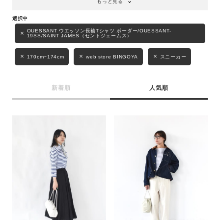
もっと見る
キーワード
OUESSANT ウエッソン長袖Tシャツ ボーダー/OUESSANT-
19SS/SAINT JAMES（セントジェームス）
170cm~174cm
web store BINGOYA
スニーカー
性別
MENS
LADIES
KIDS
新着順
人気順
カテゴリ
サイズ
ブランド