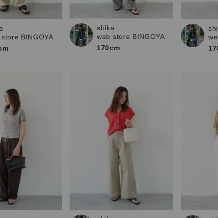
お問い合わせ
shika
a
sh
web store BINGOYA
 store BINGOYA
we
170cm
cm
17