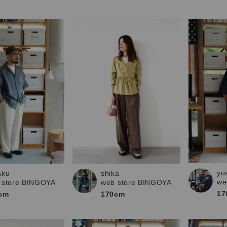
yu
aku
shika
we
 store BINGOYA
web store BINGOYA
17
cm
170cm