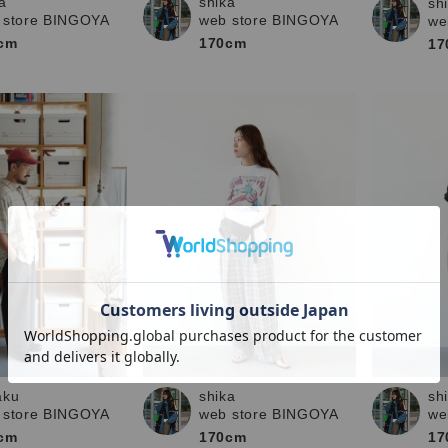
a
shika
sh
 store BINGOYA
web store BINGOYA
we
cm
170cm
17
shika
aku
sh
web store BINGOYA
 store BINGOYA
we
170cm
cm
17