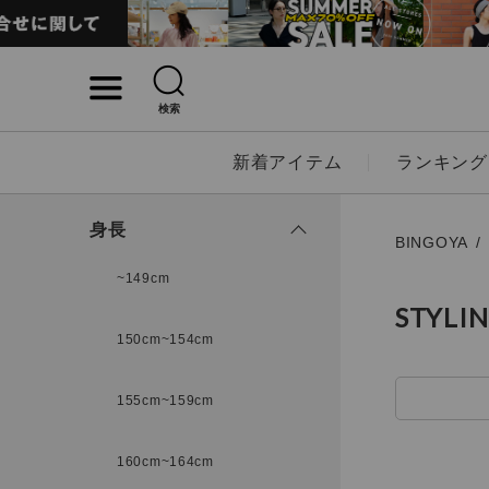
検索
詳細検索
新着アイテム
ランキング
キーワード
身長
BINGOYA
~149cm
STYLI
性別
150cm~154cm
MENS
LADI
155cm~159cm
カテゴリ
160cm~164cm