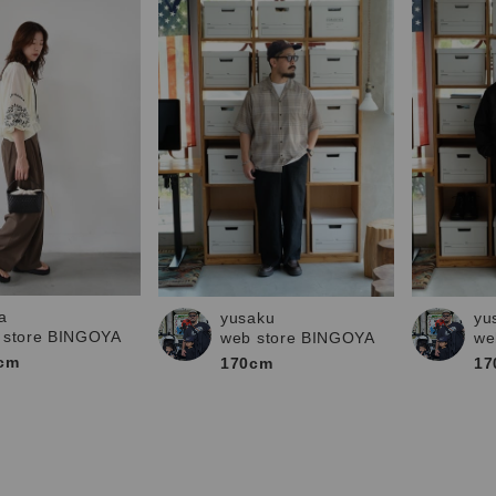
a
yusaku
yu
 store BINGOYA
web store BINGOYA
we
cm
170cm
17