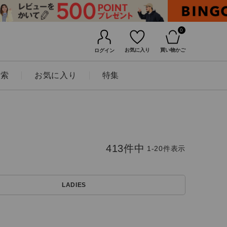
0
お気に入り
買い物かご
ログイン
検索
お気に入り
特集
413
件中
1
-
20
件表示
LADIES
BINGOYAについて