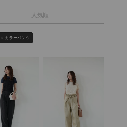
店舗一覧
人気順
予約商品
会社概要
採用情報
WEB限定
カラーパンツ
ギフトカード
在庫なし含む
BINGOYA
無料公式アプリダウンロード