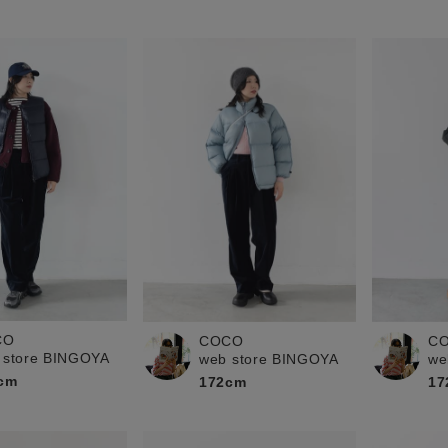
CO
COCO
C
 store BINGOYA
web store BINGOYA
we
cm
172cm
17