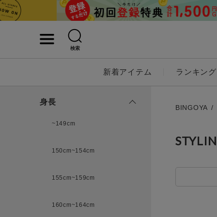
検索
詳細検索
新着アイテム
ランキング
キーワード
身長
BINGOYA
~149cm
STYLI
性別
150cm~154cm
MENS
LADI
155cm~159cm
カテゴリ
160cm~164cm