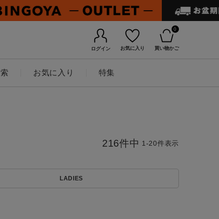
0
お気に入り
買い物かご
ログイン
検索
お気に入り
特集
216
件中
1
-
20
件表示
LADIES
BINGOYAについて