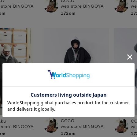
CO
COCO
C
 store BINGOYA
web store BINGOYA
we
cm
172cm
17
COCO
aku
C
web store BINGOYA
 store BINGOYA
we
172cm
cm
17