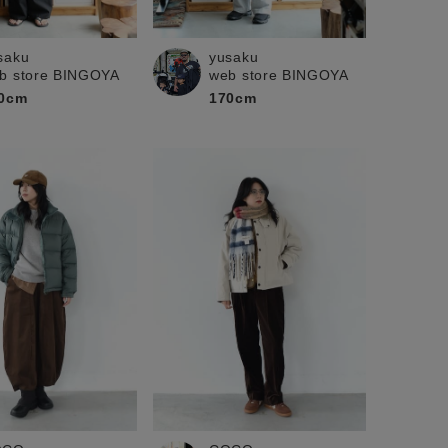
saku
yusaku
b store BINGOYA
web store BINGOYA
0cm
170cm