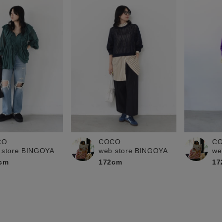
CO
COCO
C
 store BINGOYA
web store BINGOYA
we
cm
172cm
17