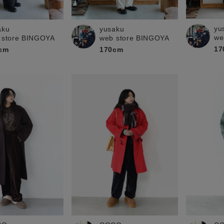
お問い合わせ
yu
aku
yusaku
we
 store BINGOYA
web store BINGOYA
17
cm
170cm