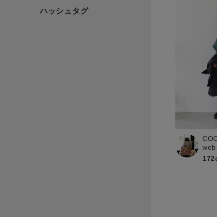
CO
web
172