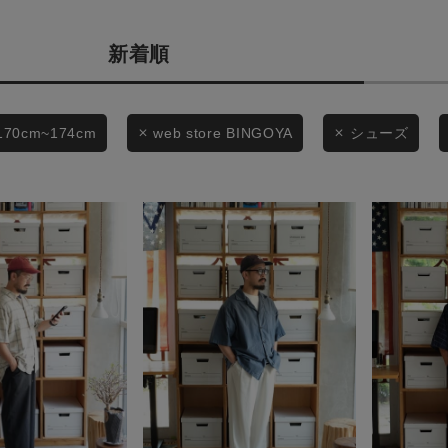
商品タイプ
条件絞り込み検索
新着順
通常商品
カテゴリから探す
スタイリングから探す
セール価格
170cm~174cm
web store BINGOYA
シューズ
ブランドから探す
WEB限定アイテムを探す
在庫
履き比べ可能商品から探す
在庫あり
お知らせ・ご利用ガイド
お知らせ
この条件で絞り込む
ご利用ガイド
ギフトラッピング