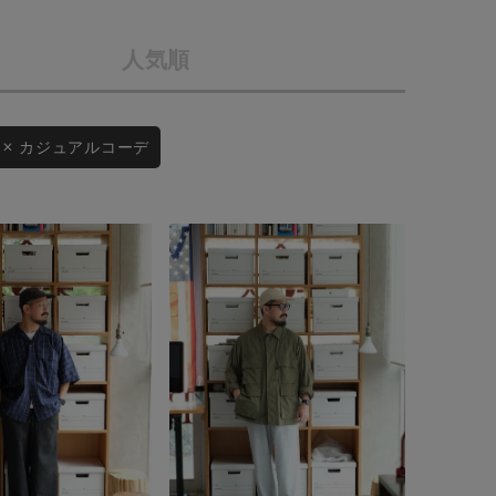
店舗一覧
人気順
予約商品
会社概要
採用情報
WEB限定
カジュアルコーデ
ギフトカード
在庫なし含む
BINGOYA
無料公式アプリダウンロード