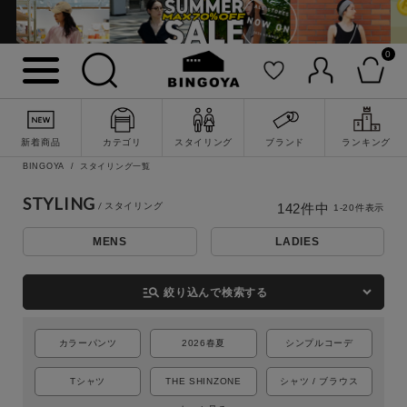
0
新着商品
カテゴリ
スタイリング
ブランド
ランキング
BINGOYA
スタイリング一覧
STYLING
142
件中
1
-
20
件表示
MENS
LADIES
詳細検索
manage_search
絞り込んで検索する
カラーパンツ
2026春夏
シンプルコーデ
Tシャツ
THE SHINZONE
シャツ / ブラウス