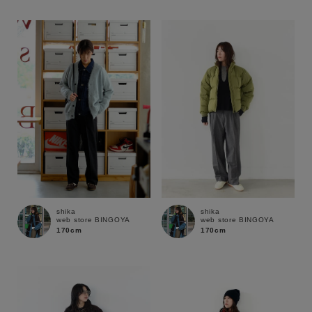
性別
MENS
LADIES
KIDS
カテゴリ
サイズ
ブランド
shika
shika
web store BINGOYA
web store BINGOYA
170cm
170cm