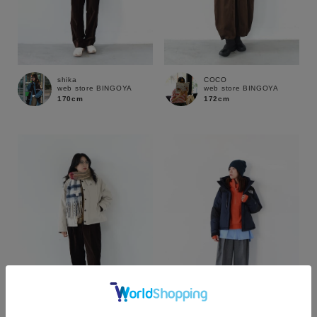
shika
COCO
web store BINGOYA
web store BINGOYA
170cm
172cm
カラー