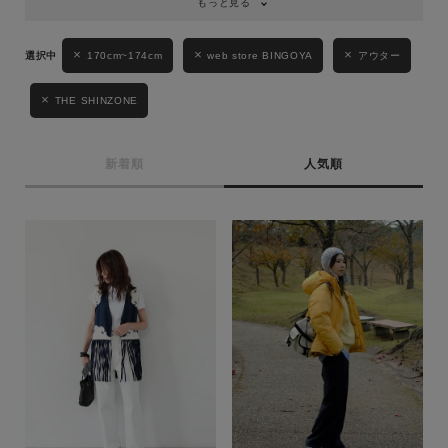
もっと見る
170cm~174cm
web store BINGOYA
アウター
THE SHINZONE
新着順
人気順