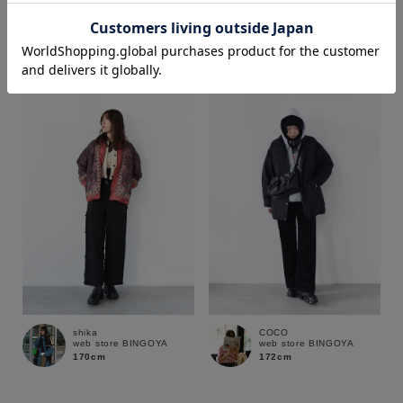
COCO
shika
web store BINGOYA
web store BINGOYA
172cm
170cm
価格
～
商品タイプ
通常商品
予約商品
セール価格
WEB限定
在庫
shika
COCO
在庫あり
在庫なし含む
web store BINGOYA
web store BINGOYA
170cm
172cm