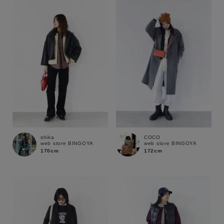
shika
COCO
web store BINGOYA
web store BINGOYA
170cm
172cm