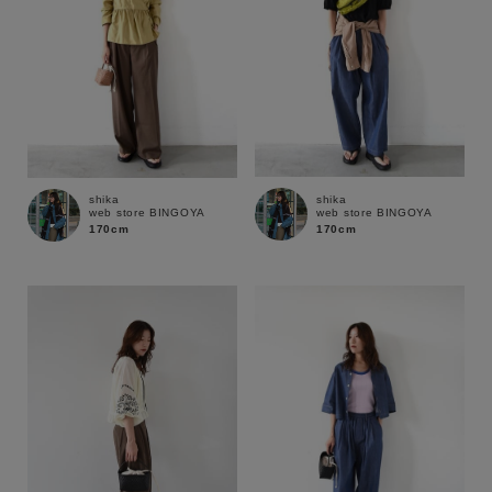
shika
shika
web store BINGOYA
web store BINGOYA
170cm
170cm