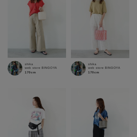
shika
shika
web store BINGOYA
web store BINGOYA
170cm
170cm