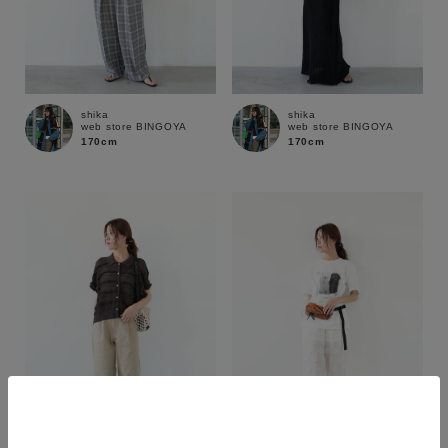
shika
shika
web store BINGOYA
web store BINGOYA
170cm
170cm
カラー