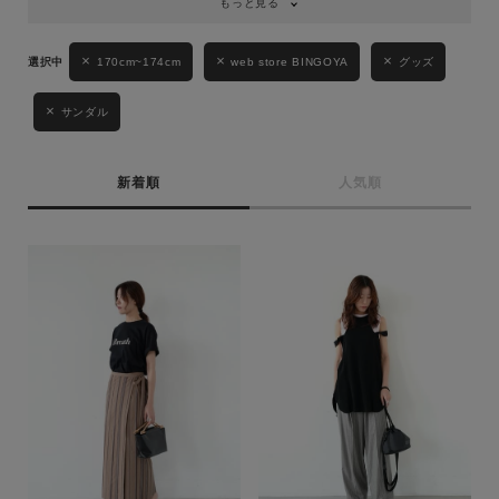
もっと見る
170cm~174cm
web store BINGOYA
グッズ
サンダル
新着順
人気順