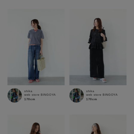
性別
MENS
LADIES
KIDS
カテゴリ
サイズ
ブランド
shika
shika
web store BINGOYA
web store BINGOYA
170cm
170cm