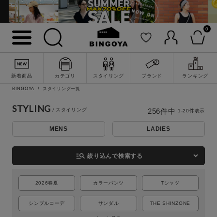
0
新着商品
カテゴリ
スタイリング
ブランド
ランキング
BINGOYA
スタイリング一覧
STYLING
256
件中
1
-
20
件表示
MENS
LADIES
詳細検索
manage_search
絞り込んで検索する
2026春夏
カラーパンツ
Tシャツ
シンプルコーデ
サンダル
THE SHINZONE