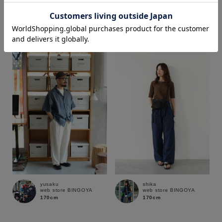
shika
shika
web store BINGOYA
web store BINGOYA
170cm
170cm
価格
～
商品タイプ
通常商品
予約商品
セール価格
WEB限定
在庫
yusaku
shika
在庫あり
在庫なし含む
web store BINGOYA
web store BINGOYA
170cm
170cm