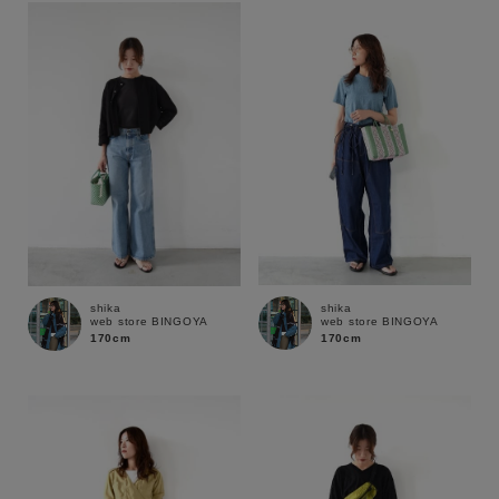
shika
shika
web store BINGOYA
web store BINGOYA
170cm
170cm