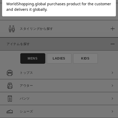
予約商品
価格
スタイリングから探す
～
アイテムを探す
商品タイプ
通常商品
予約商品
MENS
LADIES
KIDS
セール価格
WEB限定
トップス
在庫
アウター
在庫あり
在庫なし含む
パンツ
シューズ