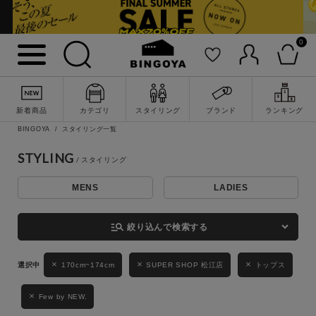
0
詳細検索
新着商品
カテゴリ
スタイリング
ブランド
ランキング
BINGOYA
スタイリング一覧
STYLING
MENS
LADIES
キーワード
manage_search
絞り込んで検索する
性別
170cm~174cm
SUPER SHOP 松江店
トップス
MENS
LADIES
KIDS
Few by NEW.