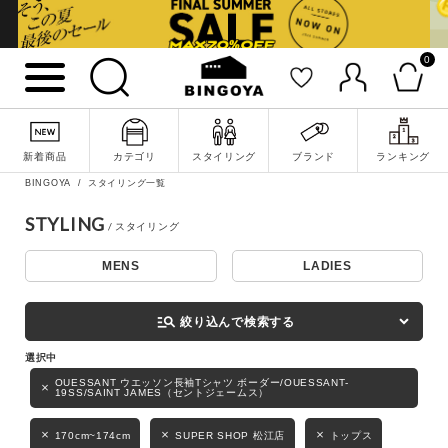
0
詳細検索
新着商品
カテゴリ
スタイリング
ブランド
ランキング
BINGOYA
スタイリング一覧
STYLING
MENS
LADIES
キーワード
manage_search
絞り込んで検索する
性別
OUESSANT ウエッソン長袖Tシャツ ボーダー/OUESSANT-
19SS/SAINT JAMES（セントジェームス）
MENS
LADIES
KIDS
170cm~174cm
SUPER SHOP 松江店
トップス