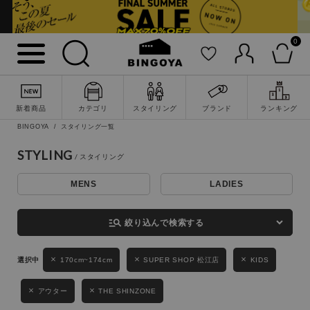
0
詳細検索
新着商品
カテゴリ
スタイリング
ブランド
ランキング
BINGOYA
スタイリング一覧
STYLING
MENS
LADIES
キーワード
manage_search
絞り込んで検索する
性別
170cm~174cm
SUPER SHOP 松江店
KIDS
MENS
LADIES
KIDS
アウター
THE SHINZONE