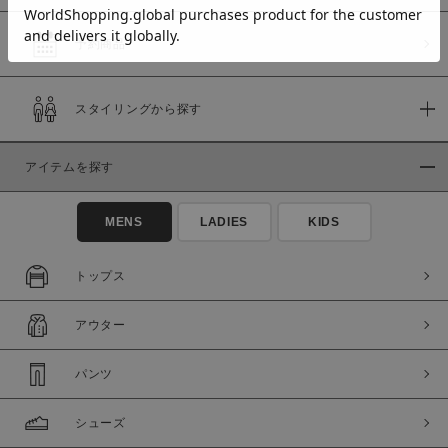
予約商品
価格
スタイリングから探す
～
アイテムを探す
商品タイプ
通常商品
予約商品
MENS
LADIES
KIDS
セール価格
WEB限定
トップス
在庫
アウター
在庫あり
在庫なし含む
パンツ
シューズ