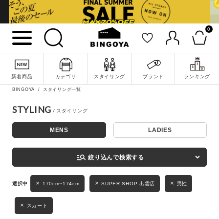
0
詳細検索
新着商品
カテゴリ
スタイリング
ブランド
ランキング
BINGOYA
スタイリング一覧
STYLING
MENS
LADIES
キーワード
manage_search
絞り込んで検索する
性別
170cm~174cm
SUPER SHOP 出雲店
男性
MENS
LADIES
KIDS
スカート