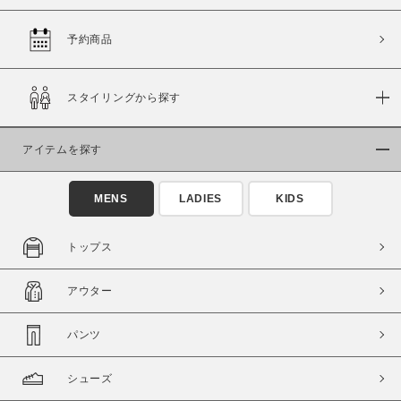
予約商品
価格
スタイリングから探す
～
アイテムを探す
商品タイプ
通常商品
予約商品
MENS
LADIES
KIDS
セール価格
WEB限定
トップス
在庫
アウター
在庫あり
在庫なし含む
パンツ
シューズ