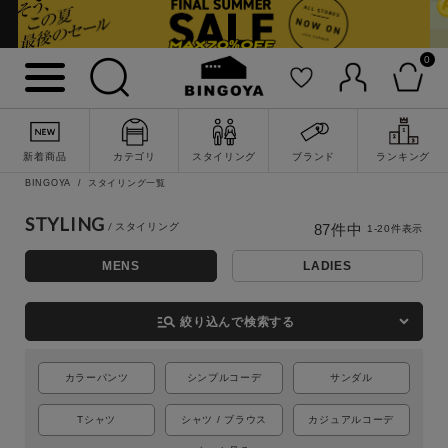
0
新着商品
カテゴリ
スタイリング
ブランド
ランキング
BINGOYA
スタイリング一覧
STYLING
87
件中
1
-
20
件表示
MENS
LADIES
詳細検索
manage_search
絞り込んで検索する
カラーパンツ
シンプルコーデ
サンダル
Tシャツ
シャツ / ブラウス
カジュアルコーデ