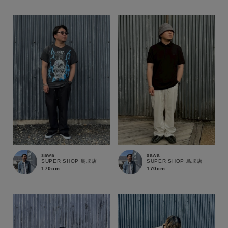
性別
MENS
LADIES
KIDS
カテゴリ
サイズ
ブランド
sawa
sawa
SUPER SHOP 鳥取店
SUPER SHOP 鳥取店
170cm
170cm