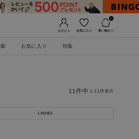
0
お気に入り
買い物かご
ログイン
検索
お気に入り
特集
11
件中
1
-
11
件表示
LADIES
BINGOYAについて
店舗一覧