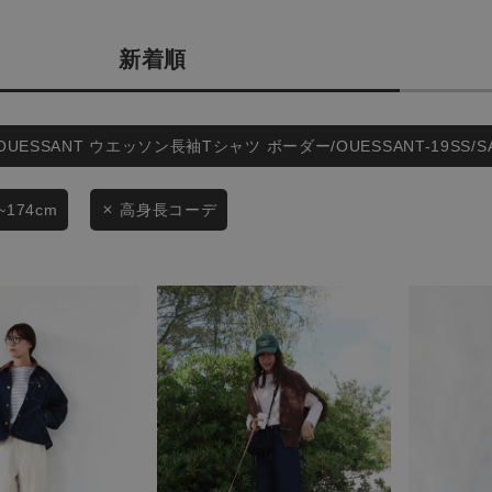
カテゴリから探す
商品タイプ
新着順
スタイリングから探す
通常商品
ブランドから探す
WEB限定アイテムを探す
セール価格
OUESSANT ウエッソン長袖Tシャツ ボーダー/OUESSANT-19SS/
履き比べ可能商品から探す
~174cm
高身長コーデ
在庫
お知らせ・ご利用ガイド
在庫あり
お知らせ
ご利用ガイド
ギフトラッピング
この条件で絞り込む
お問い合わせ