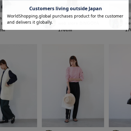
a
shika
sh
 store BINGOYA
web store BINGOYA
we
cm
170cm
17