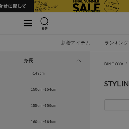
検索
詳細検索
新着アイテム
ランキング
キーワード
身長
BINGOYA
~149cm
STYLI
性別
150cm~154cm
MENS
LADI
155cm~159cm
カテゴリ
160cm~164cm