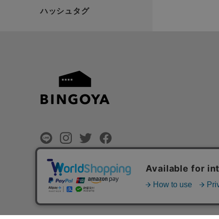
©
BINGOYA Co,.Ltd.