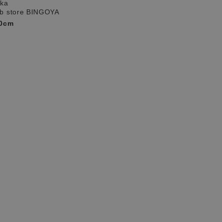
ika
b store BINGOYA
0cm