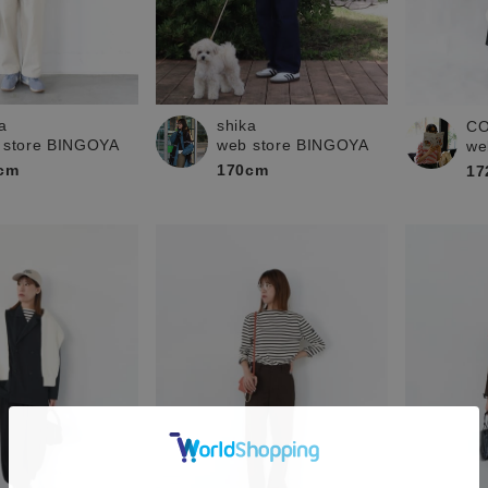
a
shika
C
 store BINGOYA
web store BINGOYA
we
cm
170cm
17