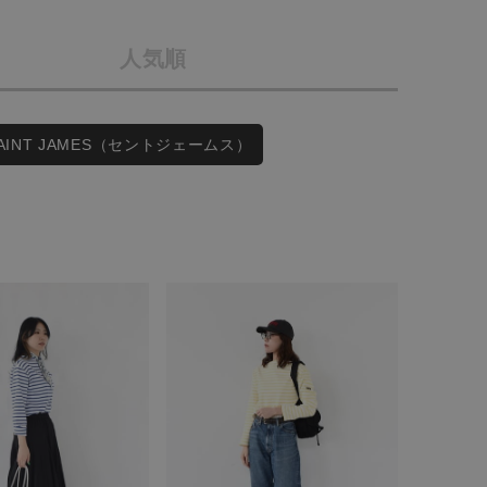
会社概要
人気順
採用情報
予約商品
ギフトカード
WEB限定
SAINT JAMES（セントジェームス）
在庫なし含む
BINGOYA
無料公式アプリダウンロード