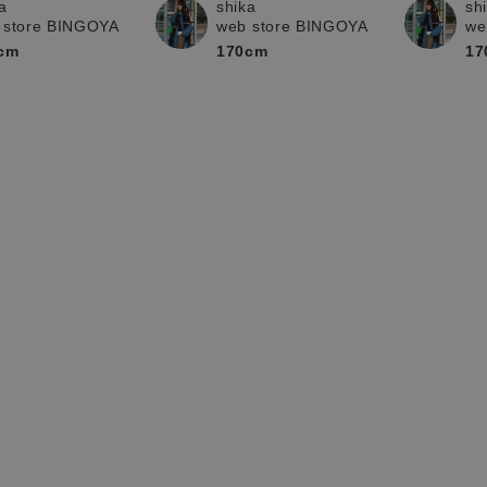
a
sh
shika
 store BINGOYA
we
web store BINGOYA
cm
17
170cm