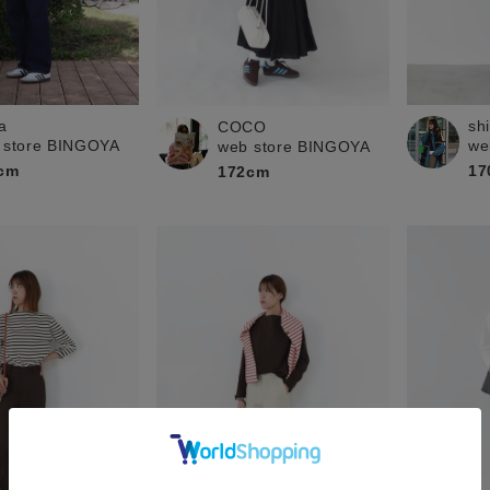
a
sh
COCO
 store BINGOYA
we
web store BINGOYA
cm
17
172cm