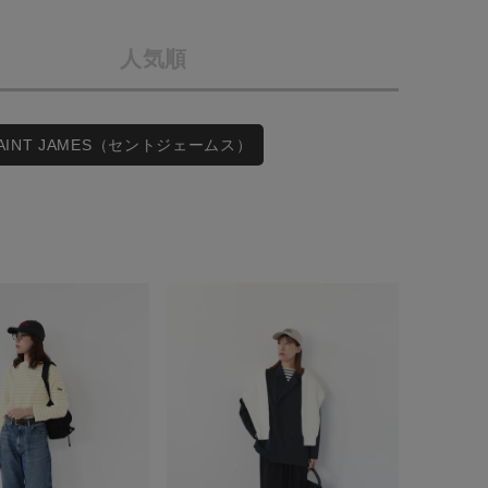
会社概要
人気順
採用情報
予約商品
ギフトカード
WEB限定
SAINT JAMES（セントジェームス）
在庫なし含む
BINGOYA
無料公式アプリダウンロード