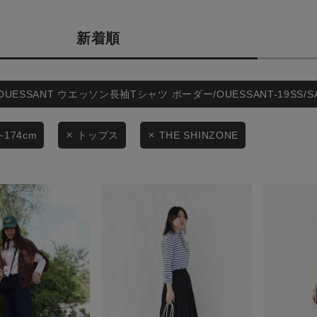
カテゴリから探す
商品タイプ
新着順
スタイリングから探す
通常商品
ブランドから探す
WEB限定アイテムを探す
セール価格
OUESSANT ウエッソン長袖Tシャツ ボーダー/OUESSANT-19SS/
履き比べ可能商品から探す
~174cm
トップス
THE SHINZONE
在庫
お知らせ・ご利用ガイド
在庫あり
お知らせ
ご利用ガイド
ギフトラッピング
この条件で絞り込む
お問い合わせ