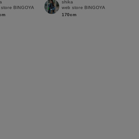
shika
a
web store BINGOYA
 store BINGOYA
170cm
cm