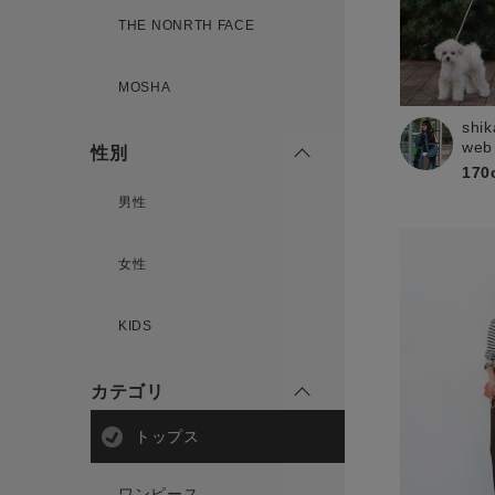
新規会員登録
THE NONRTH FACE
MOSHA
shik
web
性別
170
男性
女性
KIDS
カテゴリ
トップス
ワンピース