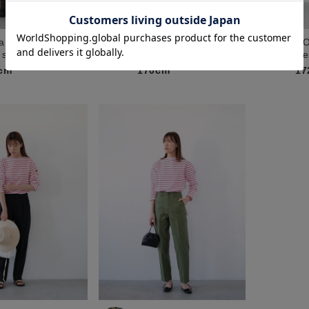
a
shika
C
 store BINGOYA
web store BINGOYA
we
cm
170cm
17