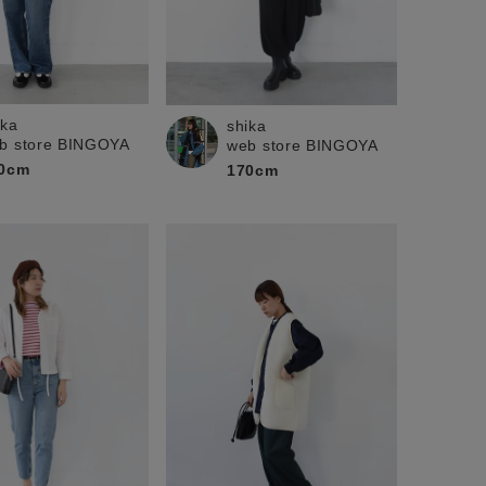
ika
shika
b store BINGOYA
web store BINGOYA
0cm
170cm