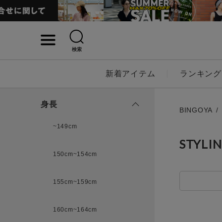
検索
詳細検索
新着アイテム
ランキング
キーワード
身長
BINGOYA
~149cm
STYLI
性別
150cm~154cm
MENS
LADI
155cm~159cm
カテゴリ
160cm~164cm