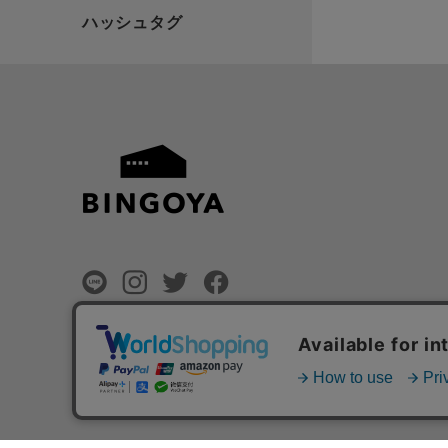
©
BINGOYA Co,.Ltd.