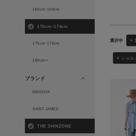
165cm~169cm
サイズ
170cm~174cm
ゲスト
175cm~179cm
様
ブランド
ショル
180cm〜
ブランド
ログイン / マイページ
BINGOYA
お気に入りアイテム
SAINT JAMES
注文履歴
THE SHINZONE