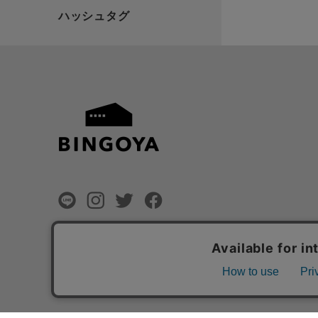
©
BINGOYA Co,.Ltd.