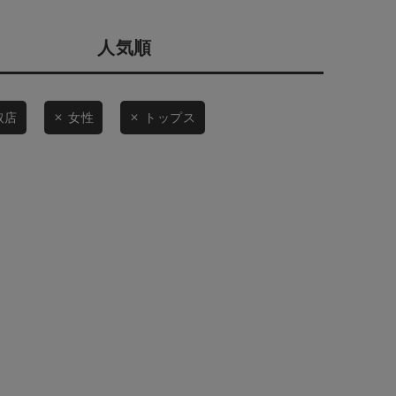
会社概要
人気順
採用情報
予約商品
ギフトカード
WEB限定
取店
女性
トップス
在庫なし含む
BINGOYA
無料公式アプリダウンロード