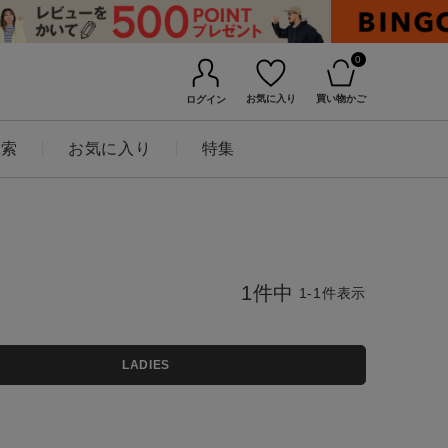
0
お気に入り
買い物かご
ログイン
検索
お気に入り
特集
1
件中
1
-
1
件表示
LADIES
BINGOYAについて
店舗一覧