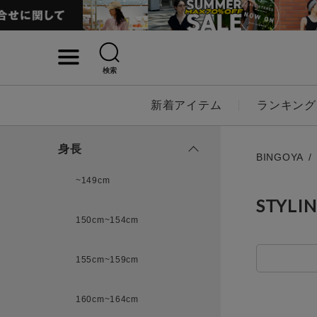
検索
詳細検索
新着アイテム
ランキング
キーワード
身長
BINGOYA
~149cm
STYLI
性別
150cm~154cm
MENS
LADI
155cm~159cm
カテゴリ
160cm~164cm