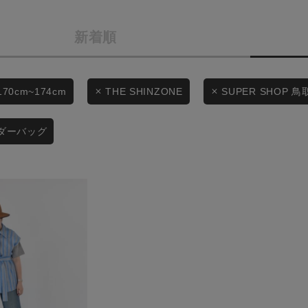
カテゴリから探す
商品タイプ
新着順
スタイリングから探す
通常商品
ブランドから探す
WEB限定アイテムを探す
セール価格
170cm~174cm
THE SHINZONE
SUPER SHOP 鳥
履き比べ可能商品から探す
ダーバッグ
在庫
お知らせ・ご利用ガイド
在庫あり
お知らせ
ご利用ガイド
ギフトラッピング
この条件で絞り込む
お問い合わせ