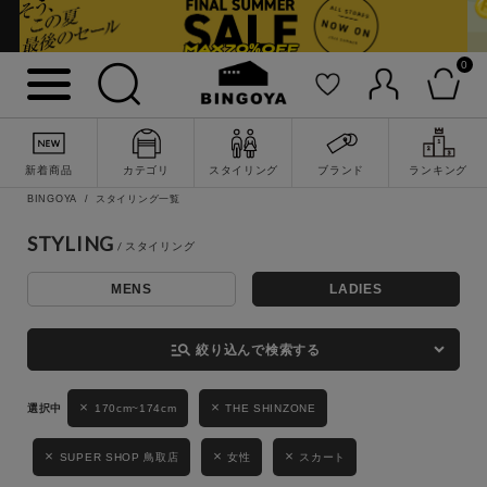
0
詳細検索
新着商品
カテゴリ
スタイリング
ブランド
ランキング
BINGOYA
スタイリング一覧
STYLING
MENS
LADIES
キーワード
manage_search
絞り込んで検索する
170cm~174cm
THE SHINZONE
性別
MENS
LADIES
KIDS
SUPER SHOP 鳥取店
女性
スカート