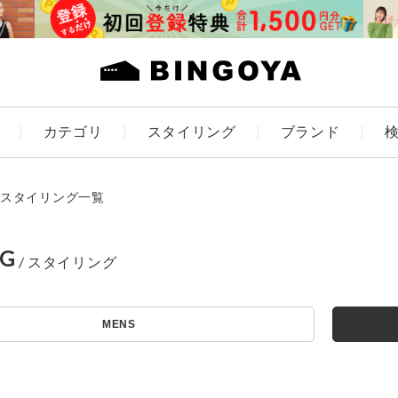
カテゴリ
スタイリング
ブランド
カラー
スタイリング一覧
NG
アイテムを探す
ES
KIDS
MENS
価格
条件絞り込み検索
カテゴリから探す
～