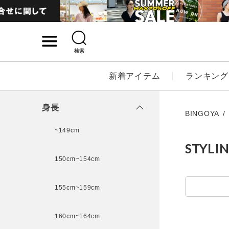
検索
詳細検索
新着アイテム
ランキング
キーワード
身長
BINGOYA
~149cm
STYLI
性別
150cm~154cm
MENS
LADI
155cm~159cm
カテゴリ
160cm~164cm