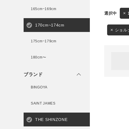
165cm~169cm
サイズ
170cm~174cm
ゲスト
様
ショル
175cm~179cm
ブランド
180cm〜
ログイン / マイページ
ブランド
お気に入りアイテム
BINGOYA
注文履歴
SAINT JAMES
新規会員登録
THE SHINZONE