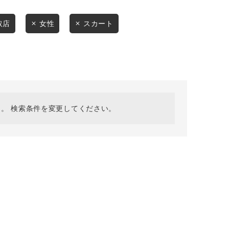
採用情報
ギフトカード
取店
女性
スカート
予約商品
WEB限定
。 検索条件を変更してください。
在庫なし含む
BINGOYA
無料公式アプリダウンロード