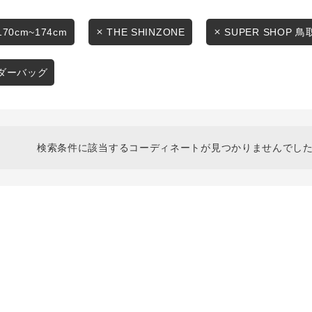
スタイリングから探す
商品タイプ
ブランドから探す
170cm~174cm
THE SHINZONE
SUPER SHOP 鳥
通常商品
WEB限定アイテムを探す
ダーバッグ
履き比べ可能商品から探す
セール価格
お知らせ・ご利用ガイド
在庫
検索条件に該当するコーディネートが見つかりませんでした
お知らせ
在庫あり
ご利用ガイド
ギフトラッピング
お問い合わせ
この条件で絞り込む