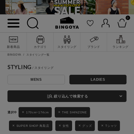
0
詳細検索
新着商品
カテゴリ
スタイリング
ブランド
ランキング
BINGOYA
スタイリング一覧
STYLING
MENS
LADIES
キーワード
manage_search
絞り込んで検索する
性別
170cm~174cm
THE SHINZONE
MENS
LADIES
KIDS
SUPER SHOP 鳥取店
女性
グッズ
Tシャツ