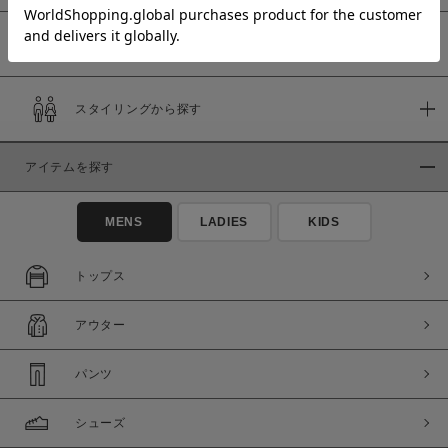
予約商品
価格
スタイリングから探す
～
アイテムを探す
商品タイプ
通常商品
予約商品
MENS
LADIES
KIDS
セール価格
WEB限定
トップス
在庫
アウター
在庫あり
在庫なし含む
パンツ
シューズ