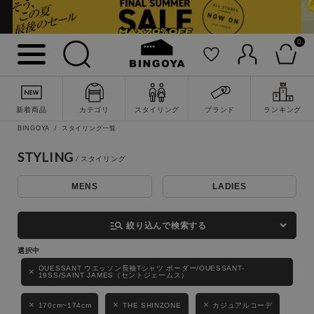
0
詳細検索
新着商品
カテゴリ
スタイリング
ブランド
ランキング
BINGOYA
スタイリング一覧
STYLING
MENS
LADIES
キーワード
manage_search
絞り込んで検索する
性別
OUESSANT ウエッソン長袖Tシャツ ボーダー/OUESSANT-
19SS/SAINT JAMES（セントジェームス）
MENS
LADIES
KIDS
170cm~174cm
THE SHINZONE
カジュアルコーデ