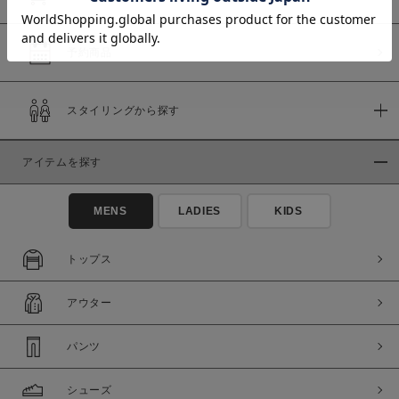
予約商品
価格
スタイリングから探す
～
商品タイプ
アイテムを探す
通常商品
予約商品
MENS
LADIES
KIDS
セール価格
WEB限定
トップス
在庫
在庫あり
在庫なし含む
アウター
パンツ
シューズ