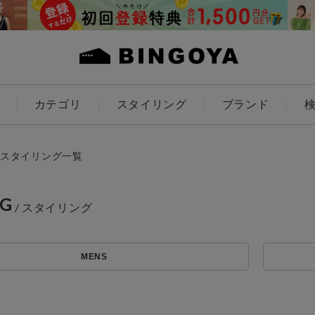
カテゴリ
スタイリング
ブランド
カラー
スタイリング一覧
NG
アイテムを探す
ES
KIDS
MENS
価格
条件絞り込み検索
カテゴリから探す
～