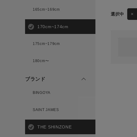
165cm~169cm
サイズ
170cm~174cm
ゲスト
様
175cm~179cm
ブランド
180cm〜
ログイン / マイページ
ブランド
お気に入りアイテム
BINGOYA
注文履歴
SAINT JAMES
新規会員登録
THE SHINZONE