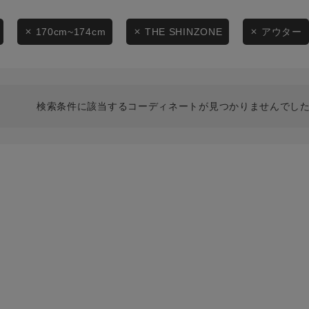
スタイリングから探す
商品タイプ
ブランドから探す
170cm~174cm
THE SHINZONE
アウター
通常商品
WEB限定アイテムを探す
履き比べ可能商品から探す
セール価格
検索条件に該当するコーディネートが見つかりませんでした
お知らせ・ご利用ガイド
在庫
お知らせ
在庫あり
ご利用ガイド
ギフトラッピング
お問い合わせ
この条件で絞り込む