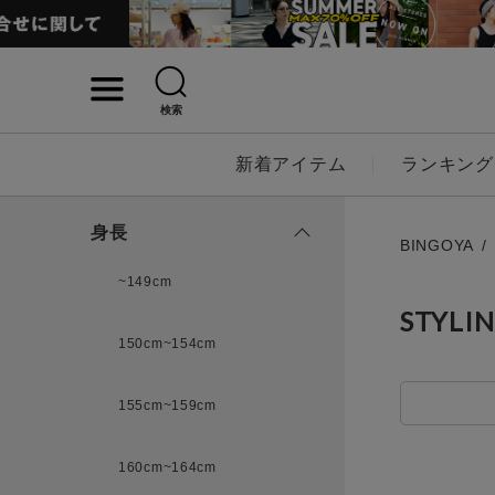
検索
詳細検索
新着アイテム
ランキング
キーワード
身長
BINGOYA
~149cm
STYLI
性別
150cm~154cm
MENS
LADI
155cm~159cm
カテゴリ
160cm~164cm